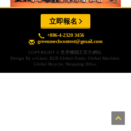
心得分享
Q&A專區
立即報名
友情連結
+886-4-2320 3456
greenmechcontest@gmail.com
CQ認證
COPYRIGHT ©
世界機關王官方網站.
認證題庫
Design By
e-Giant
,
B2B Global-Trade
,
Global Machine
,
Global Bicycle
,
Shopping HiGo
.
教師認證
認證查詢
認證研習
參賽證明