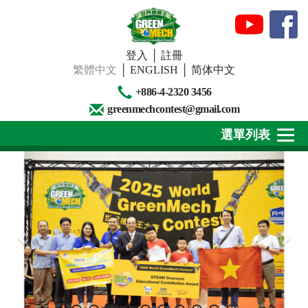
登入
│
註冊
繁體中文
│
ENGLISH
│
简体中文
+886-4-2320 3456
greenmechcontest@gmail.com
選單列表
關於我們
最新消息
下載專區
賽事活動
精彩回顧