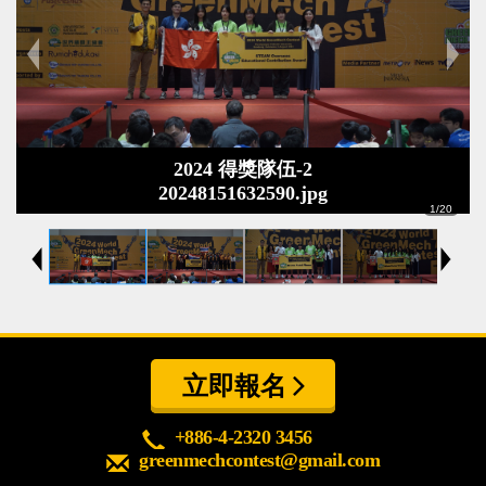
心得分享
Q&A專區
友情連結
CQ認證
2024 得獎隊伍-2
20248151632590.jpg
認證題庫
1
/
20
教師認證
認證查詢
認證研習
參賽證明
立即報名
+886-4-2320 3456
greenmechcontest@gmail.com