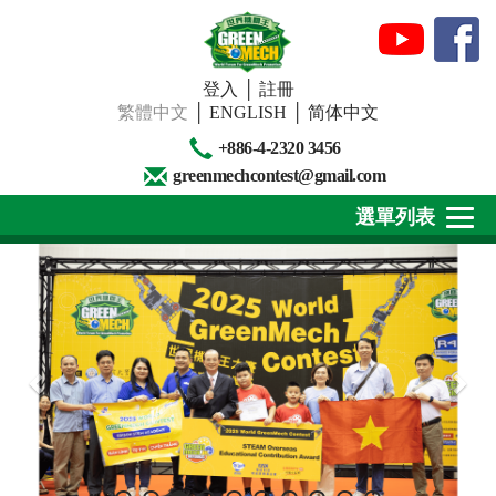
登入
│
註冊
繁體中文
│
ENGLISH
│
简体中文
+886-4-2320 3456
greenmechcontest@gmail.com
選單列表
關於我們
最新消息
下載專區
賽事活動
精彩回顧