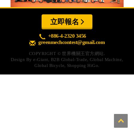
心得分享
Q&A專區
立即報名
友情連結
+886-4-2320 3456
greenmechcontest@gmail.com
CQ認證
COPYRIGHT ©
世界機關王官方網站.
認證題庫
Design By
e-Giant
,
B2B Global-Trade
,
Global Machine
,
Global Bicycle
,
Shopping HiGo
.
教師認證
認證查詢
認證研習
參賽證明