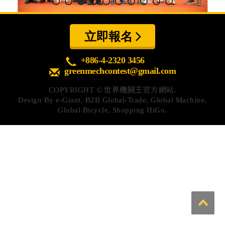
心得分享
Q&A專區
立即報名
友情連結
+886-4-2320 3456
greenmechcontest@gmail.com
CQ認證
COPYRIGHT ©
世界機關王官方網站.
認證題庫
Design By
e-Giant
,
B2B Global-Trade
,
Global Machine
,
Global Bicycle
,
Shopping HiGo
.
教師認證
認證查詢
認證研習
參賽證明