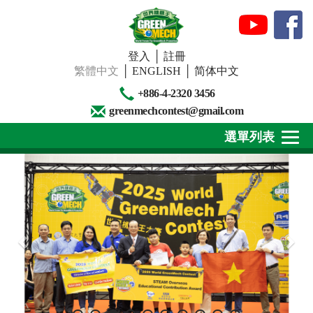
登入
│
註冊
繁體中文
│
ENGLISH
│
简体中文
+886-4-2320 3456
greenmechcontest@gmail.com
選單列表
關於我們
最新消息
下載專區
賽事活動
精彩回顧