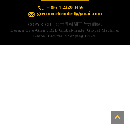
心得分享
+886-4-2320 3456
greenmechcontest@gmail.com
Q&A專區
COPYRIGHT ©
世界機關王官方網站.
友情連結
Design By
e-Giant
,
B2B Global-Trade
,
Global Machine
,
Global Bicycle
,
Shopping HiGo
.
CQ認證
認證題庫
教師認證
認證查詢
認證研習
參賽證明