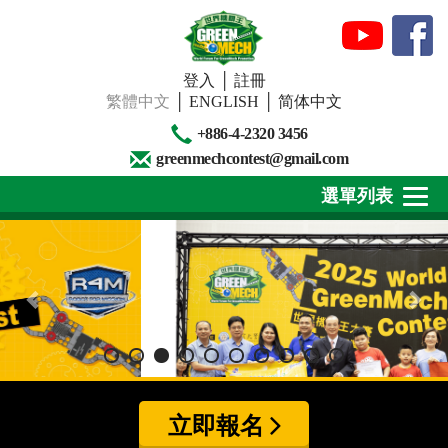
登入
│
註冊
繁體中文
│
ENGLISH
│
简体中文
+886-4-2320 3456
greenmechcontest@gmail.com
選單列表
關於我們
最新消息
下載專區
賽事活動
立即報名
精彩回顧