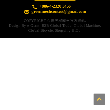
心得分享
+886-4-2320 3456
greenmechcontest@gmail.com
Q&A專區
COPYRIGHT ©
世界機關王官方網站.
友情連結
Design By
e-Giant
,
B2B Global-Trade
,
Global Machine
,
Global Bicycle
,
Shopping HiGo
.
CQ認證
認證題庫
教師認證
認證查詢
認證研習
參賽證明