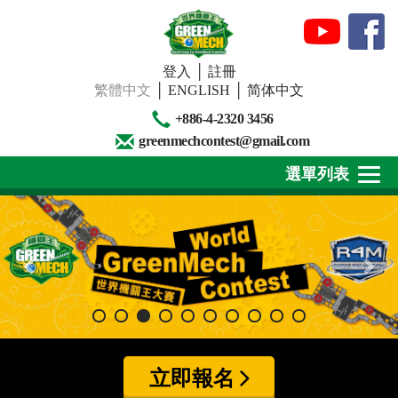
登入
│
註冊
繁體中文
│
ENGLISH
│
简体中文
+886-4-2320 3456
greenmechcontest@gmail.com
選單列表
關於我們
最新消息
下載專區
賽事活動
立即報名
精彩回顧