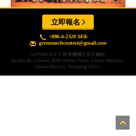
心得分享
Q&A專區
立即報名
友情連結
+886-4-2320 3456
greenmechcontest@gmail.com
CQ認證
COPYRIGHT ©
世界機關王官方網站.
認證題庫
Design By
e-Giant
,
B2B Global-Trade
,
Global Machine
,
Global Bicycle
,
Shopping HiGo
.
教師認證
認證查詢
認證研習
參賽證明