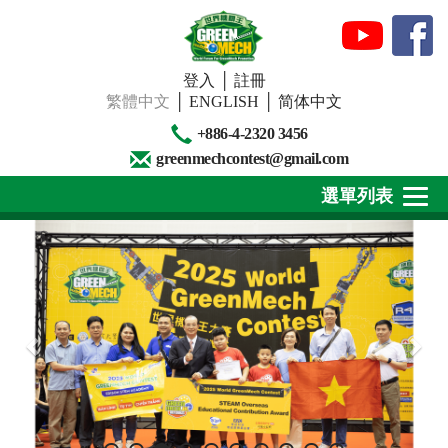
登入
│
註冊
繁體中文
│
ENGLISH
│
简体中文
+886-4-2320 3456
greenmechcontest@gmail.com
選單列表
關於我們
最新消息
下載專區
賽事活動
精彩回顧