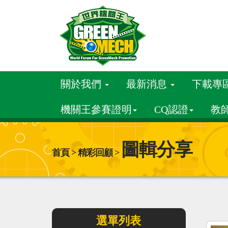
關於我們
最新消息
下載專
機關王參賽證明
CQ認證
教
圖輯分享
首頁 > 精彩回顧 >
選單列表