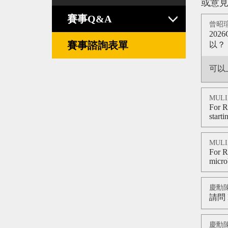
或意
賽事Q&A
曾昭瑄2
20
賽事諮詢表單
以？
可以
MULI
For R
starti
MULI
For R
micro
慶勳陳2
請問
慶勳陳2