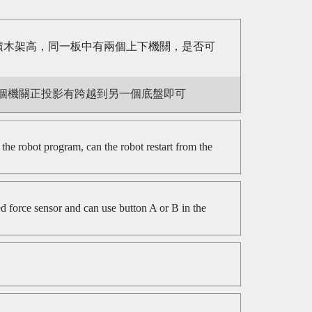
以積木架高，同一板中有兩個上下機關，是否可
個機關正投影有跨越到另一個底盤即可
the robot program, can the robot restart from the
 force sensor and can use button A or B in the