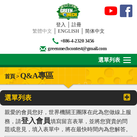
登入
│
註冊
繁體中文
│
ENGLISH
│
简体中文
+886-4-2320 3456
greenmechcontest@gmail.com
選單列表
Q&A專區
首頁 >
關於我們
最新消息
選單列表
下載專區
親愛的會員您好，世界機關王團隊在此為您做線上服
賽事活動
登入會員
務，請
填寫留言表單，並將您寶貴的問
題或意見，填入表單中，將在最快時間內為您解答。
精彩回顧