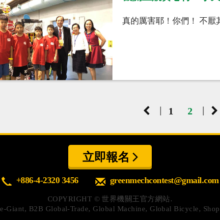
真的厲害耶！你們！ 不厭其
|
|
1
2
立即報名
+886-4-2320 3456
greenmechcontest@gmail.com
COPYRIGHT ©
世界機關王官方網站.
y
e-Giant
,
B2B Global-Trade
,
Global Machine
,
Global Bicycle
,
Shop