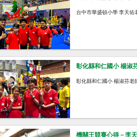
台中市華盛頓小學 李天佑老
彰化縣和仁國小 楊淑
彰化縣和仁國小 楊淑芬老師 
機關王競賽心得－李