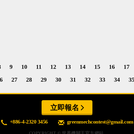
8
9
10
11
12
13
14
15
16
17
6
27
28
29
30
31
32
33
34
3
立即報名
+886-4-2320 3456
greenmechcontest@gmail.com
COPYRIGHT ©
世界機關王官方網站.