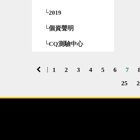
└2019
└個資聲明
└CQ測驗中心
|
1
2
3
4
5
6
7
25
2