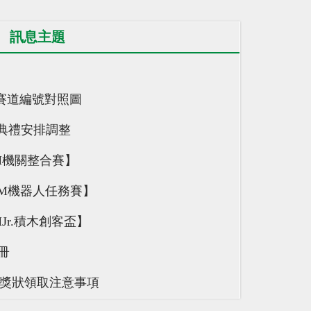
訊息主題
伍與賽道編號對照圖
典禮安排調整
M機關整合賽】
4M機器人任務賽】
Jr.積木創客盃】
冊
獎獎狀領取注意事項