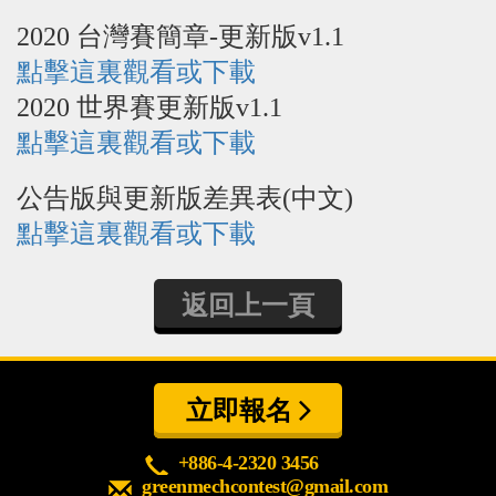
心得分享
2020 台灣賽簡章-更新版v1.1
Q&A專區
點擊這裏觀看或下載
2020​ 世界賽更新版v1.1
友情連結
點擊這裏觀看或下載
CQ認證
公告版與更新版差異表(中文)
認證題庫
點擊這裏觀看或下載
教師認證
認證查詢
返回上一頁
認證研習
參賽證明
立即報名
+886-4-2320 3456
greenmechcontest@gmail.com