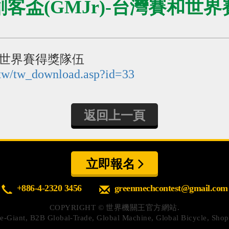
木創客盃(GMJr)-台灣賽和世
賽和世界賽得獎隊伍
tw/tw_download.asp?id=33
返回上一頁
立即報名
+886-4-2320 3456
greenmechcontest@gmail.com
COPYRIGHT ©
世界機關王官方網站.
y
e-Giant
,
B2B Global-Trade
,
Global Machine
,
Global Bicycle
,
Shop