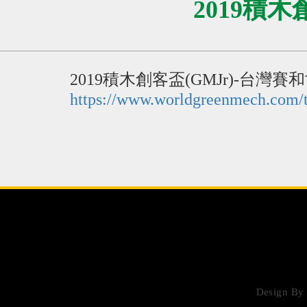
2019積
2019積木創客盃(GMJr)-台灣
https://www.worldgreenmech.com/
Design B