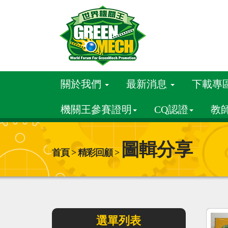
關於我們
最新消息
下載專
機關王參賽證明
CQ認證
教
圖輯分享
首頁 > 精彩回顧 >
選單列表