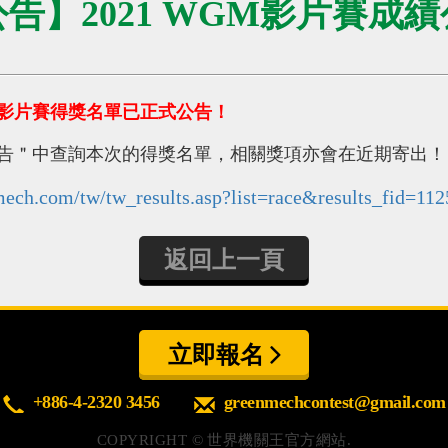
告】2021 WGM影片賽成
GM影片賽得獎名單已正式公告！
告＂中查詢本次的得獎名單，相關獎項亦會在近期寄出！
ech.com/tw/tw_results.asp?list=race&results_fid=112
返回上一頁
立即報名
+886-4-2320 3456
greenmechcontest@gmail.com
COPYRIGHT ©
世界機關王官方網站.