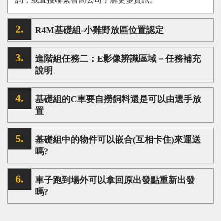
心得分享
R4M基礎組-小雞野放區位置認定
Q&A專區
友情連結
進階組任務二：E影像辨識區域－任務補充
CQ認證
說明
認證題庫
基礎組的C車要自撈飼料還是可以由選手放
教師認證
置
認證查詢
基礎組中的物件可以嵌合(互相卡住)來運送
認證研習
嗎?
參賽證明
車子跑到場外可以拿回原出發點重新出發
嗎?