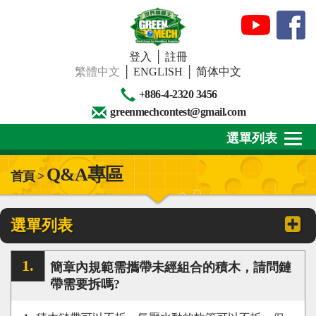
登入
│
註冊
繁體中文
│
ENGLISH
│
简体中文
+886-4-2320 3456
greenmechcontest@gmail.com
選單列表
Q&A專區
首頁 >
關於我們
最新消息
選單列表
下載專區
簡章內規範需攜帶未經組合的積木，請問鏈
賽事活動
帶需要拆嗎?
精彩回顧