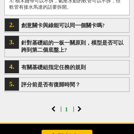
A: 積木鏈帶可以不拆，氣壓水動的軟管可以不拆，但
心得分享
軟管有接水馬達的話要拆開。
Q&A專區
創意關卡與綠能可以同一個關卡嗎?
友情連結
CQ認證
針對基礎組的一板一關原則，模型是否可以
跨到第二個底盤上?
認證題庫
教師認證
有關基礎組指定任務的規則
認證查詢
評分前是否有復歸時間？
認證研習
參賽證明
|
|
1