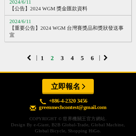
2024/6/11
【公告】2024 WGM 獎金匯款資料
2024/6/11
【重要公告】2024 WGM 台灣賽獎品和獎狀發送事
宜
|
|
1
2
3
4
5
6
立即報名
+886-4-2320 3456
greenmechcontest@gmail.com
COPYRIGHT ©
世界機關王官方網站.
Design By
e-Giant
,
B2B Global-Trade
,
Global Machine
,
Global Bicycle
,
Shopping HiGo
.