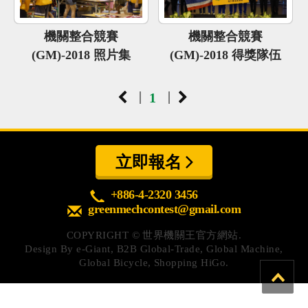
心得分享
機關整合競賽
機關整合競賽
Q&A專區
(GM)-2018 照片集
(GM)-2018 得獎隊伍
友情連結
|
|
1
CQ認證
認證題庫
教師認證
立即報名
認證查詢
+886-4-2320 3456
認證研習
greenmechcontest@gmail.com
參賽證明
COPYRIGHT ©
世界機關王官方網站.
Design By
e-Giant
,
B2B Global-Trade
,
Global Machine
,
Global Bicycle
,
Shopping HiGo
.